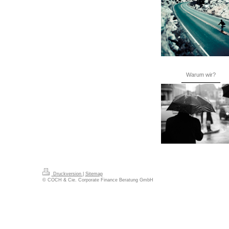
Warum wir?
Druckversion
|
Sitemap
© COCH & Cie. Corporate Finance Beratung GmbH