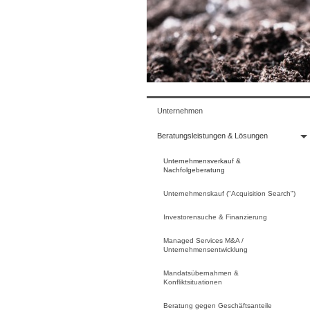
Unternehmen
Beratungsleistungen & Lösungen
Unternehmensverkauf &
Nachfolgeberatung
Unternehmenskauf ("Acquisition Search")
Investorensuche & Finanzierung
Managed Services M&A /
Unternehmensentwicklung
Mandatsübernahmen &
Konfliktsituationen
Beratung gegen Geschäftsanteile