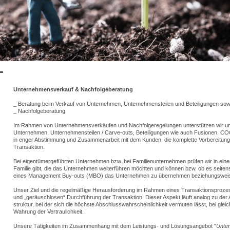
Unternehmensverkauf & Nachfolgeberatung
_ Beratung beim Verkauf von Unternehmen, Unternehmensteilen und Beteiligungen sow
_ Nachfolgeberatung
Im Rahmen von Unternehmensverkäufen und Nachfolgeregelungen unterstützen wir u
Unternehmen, Unternehmensteilen / Carve-outs, Beteiligungen wie auch Fusionen. CO
in enger Abstimmung und Zusammenarbeit mit dem Kunden, die komplette Vorbereitun
Transaktion.
Bei eigentümergeführten Unternehmen bzw. bei Familienunternehmen prüfen wir in einem 
Familie gibt, die das Unternehmen weiterführen möchten und können bzw. ob es seite
eines Management Buy-outs (MBO) das Unternehmen zu übernehmen beziehungsweise 
Unser Ziel und die regelmäßige Herausforderung im Rahmen eines Transaktionsprozess
und „geräuschlosen“ Durchführung der Transaktion. Dieser Aspekt läuft analog zu der A
struktur, bei der sich die höchste Abschlusswahrscheinlichkeit vermuten lässt, bei gleic
Wahrung der Vertraulichkeit.
Unsere Tätigkeiten im Zusammenhang mit dem Leistungs- und Lösungsangebot "
Unte